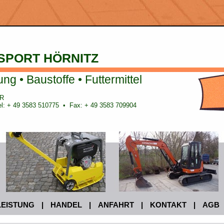
SPORT HÖRNITZ
 • Baustoffe • Futtermittel
bR
l: + 49 3583 510775 • Fax: + 49 3583 709904
LEISTUNG
|
HANDEL
|
ANFAHRT
|
KONTAKT
|
AGB