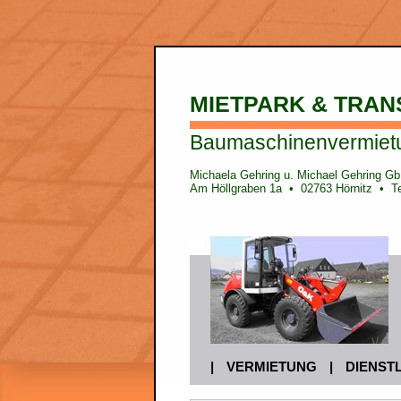
MIETPARK & TRAN
Baumaschinenvermietung
Michaela Gehring u. Michael Gehring G
Am Höllgraben 1a • 02763 Hörnitz • Te
|
VERMIETUNG
|
DIENST